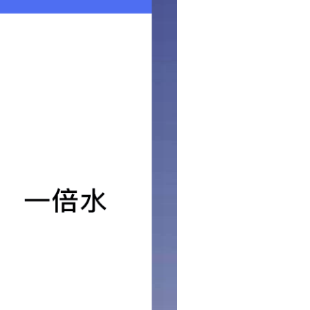
领导致辞
企业荣誉
价值理念
娱乐718官网
027-82283771
whcjjsgs@163.com