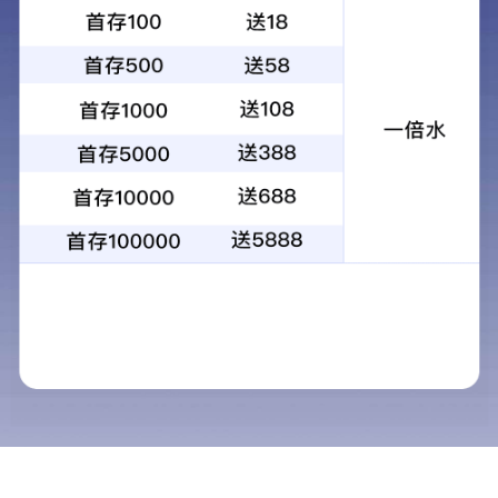
信息公开
城建造！樱花赛道旁，武汉关
泵站抢春封顶
2025-03-14
万亿赛道抢滩！城建建设中标
江夏低空经济示范区项目
2025-02-20
城建造！华中首座开启桥年内
通车，钢铁桥面“坐电梯”上九
层楼
2025-02-16