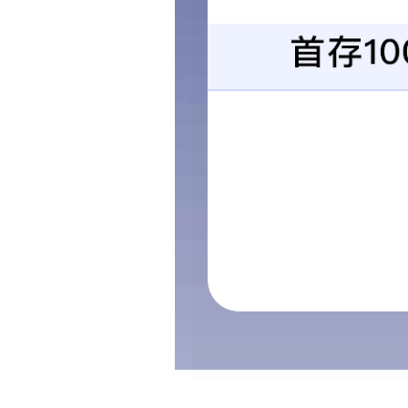
建工市政
2023-03-24
感悟“二十
党建促工
2023-03-08
春暖花开三月
工昂扬奋进的
武汉市基本