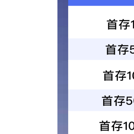
首页
群团工作
集团党委
2023-04-18
为落实全面从
对部分成员公
设领域专项巡