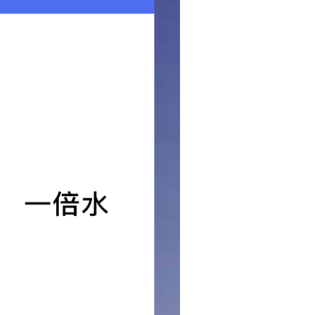
党员风采
党建指南
群团工作
领域突出问题专项整治工作，武汉城建集团党委决定
组第二小组组长谢红带队莅临建工市政公司开展工程建