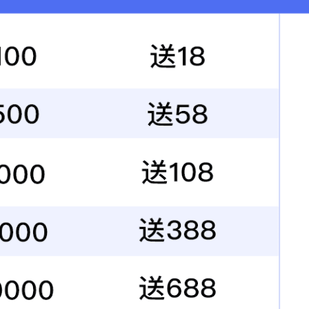
党建快讯
专项巡察组正式进驻建工市政公司
严治党要求，深入贯彻中央和省市决策部署，积极推进工程建设
司党组织开展专项巡察。4月17日，武汉城建集团党委第一巡察
察工作。