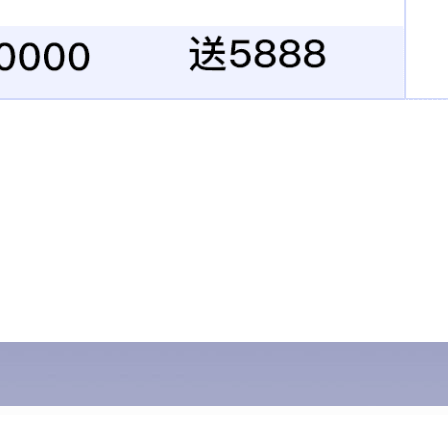
公司职工医疗补助费用报销流程
大”，巾帼心向党，群团同心圆|建工市政公司、商
建活动
季，巾帼携手向未来。为贯彻落实党的二十大精神，庆祝纪念“三
精神风貌。3月8日上午，建工市政公司联合商务区集团及建卓公
医疗保险定点医疗机构名单（截至2022年7月底正